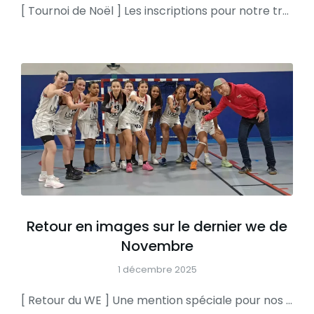
[ Tournoi de Noël ] Les inscriptions pour notre traditionnel tournoi mini basket sont lancées >>> N’hésitez pas à contacter Cécile au secrétariat pour plus d’informations >>>
Retour en images sur le dernier we de
Novembre
1 décembre 2025
[ Retour du WE ] Une mention spéciale pour nos U18N et U15N qui obtiennent leurs qualifications en poule élite France BRAVO À TOUS ET BONNE SEMAINE