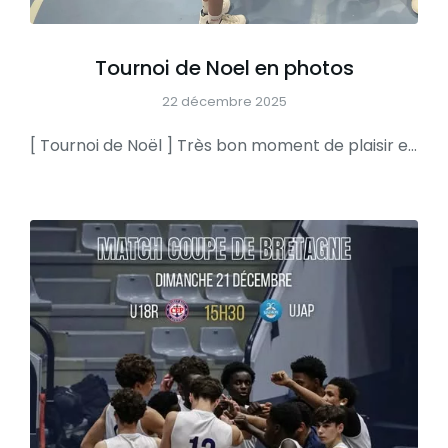
Tournoi de Noel en photos
22 décembre 2025
[ Tournoi de Noël ] Très bon moment de plaisir et de joie pour les 120 jeunes regroupés à Brisset samedi dernier avant de laisser place aux fêtes de fin d’année UN GRAND MERCI AUX CLUBS VOISINS POUR LEUR PARTICIPATION ET À TOUS NOS BÉNÉVOLES ET SALARIÉS