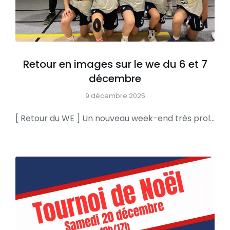
Retour en images sur le we du 6 et 7
décembre
9 décembre 2025
[ Retour du WE ] Un nouveau week-end très prolifique pour nos équipes avec les victoires des NM3, PNF, RM3, SF2, U18MR, U13MR… une dernière journée de championnat avant la trêve pour passer de belles fêtes de Noël