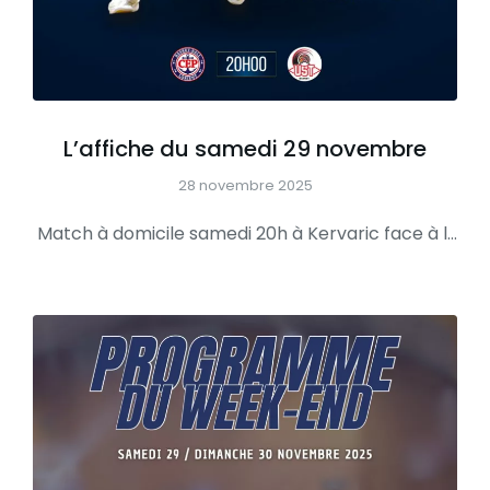
L’affiche du samedi 29 novembre
28 novembre 2025
Match à domicile samedi 20h à Kervaric face à l’UST Équeudreville. L’’équipe de Vincent va tout faire pour garder son invincibilité à la maison et surtout rester dans le haut de classement.VENEZ NOMBREUX LES SUPPORTER ET FAIRE DU BRUIT