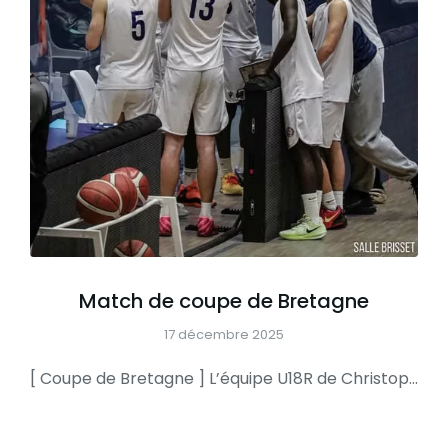
Match de coupe de Bretagne
17 décembre 2025
[ Coupe de Bretagne ] L’équipe U18R de Christopher termine 2025 avec un 16eme de finale de coupe de Bretagne face aux voisins de Quimper… Et ce sera un bon test face à une équipe qui joue en poule Élite À 13h15 en ouverture, nos U18DM4 affrontent Queven en coupe de Morbihan. VENEZ NOMBREUX SUPPORTER…