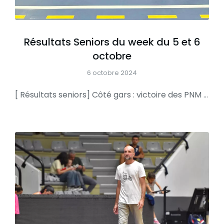
Résultats Seniors du week du 5 et 6
octobre
6 octobre 2024
[ Résultats seniors] Côté gars : victoire des PNM hier soir à Guelmeur avec une performance XL de Baptiste (37 pts) et victoire des Pré-région de Fabien ce matin à Brisset face à l’armada de Theix … Quel match Très belle entame de saison pour nos 2 équipes Côté filles : défaite des NF3 face…