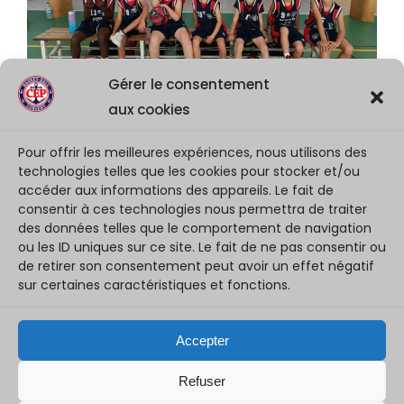
Gérer le consentement
aux cookies
Pour offrir les meilleures expériences, nous utilisons des
Retour photos WE de championnat
technologies telles que les cookies pour stocker et/ou
jeunes
accéder aux informations des appareils. Le fait de
consentir à ces technologies nous permettra de traiter
30 septembre 2024
des données telles que le comportement de navigation
ou les ID uniques sur ce site. Le fait de ne pas consentir ou
[ Retour photos WE de championnat jeunes] Bravo à toutes nos équipes pour ce 1er samedi avec de belles victoires sur tous les terrains
de retirer son consentement peut avoir un effet négatif
sur certaines caractéristiques et fonctions.
←
1
…
17
18
19
20
21
…
Accepter
34
→
Refuser