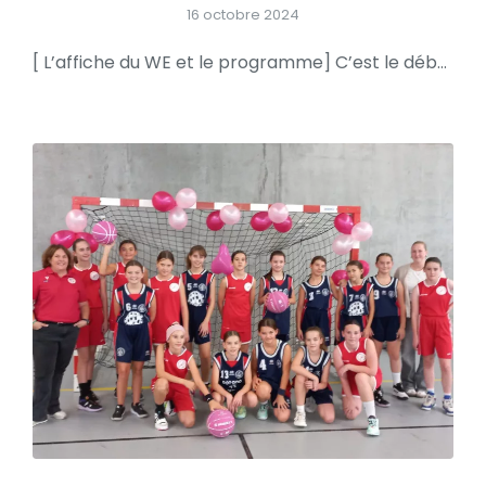
16 octobre 2024
[ L’affiche du WE et le programme] C’est le début des vacances mais il y aura quelques matchs à ne pas manquer Samedi 16h, les U13R de Fabrice jouent contre Tregueux/ Langueux pour valider un 4/4 en ce début de championnat Dimanche 15h30 à Brisset, c’est l’affiche du WE pour les PRM de Fabien qui…