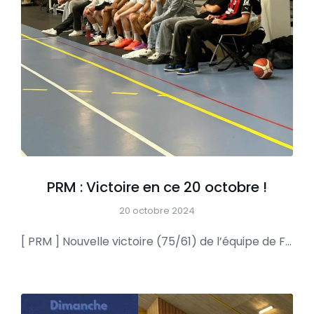
PRM : Victoire en ce 20 octobre !
20 octobre 2024
[ PRM ] Nouvelle victoire (75/61) de l’équipe de Fabien qui reste donc invaincue après cette 4ème journée et devient seule leader du championnat pré-région. >>> BRAVO ON CONTINUE COMME ÇA >>>