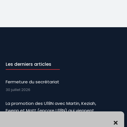
Les derniers articles
Fermeture du secrétariat
30 juillet 2026
La promotion des U18N avec Martin, Keziah,
Ewenn et Matt (encore U18N) qui viennent
renforcer l’effectif et apporter Toute leur fougue
3 août 2026