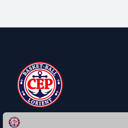
LE CEP Basket-Ball vous accompagne pour la
pratique de votre sport favori .