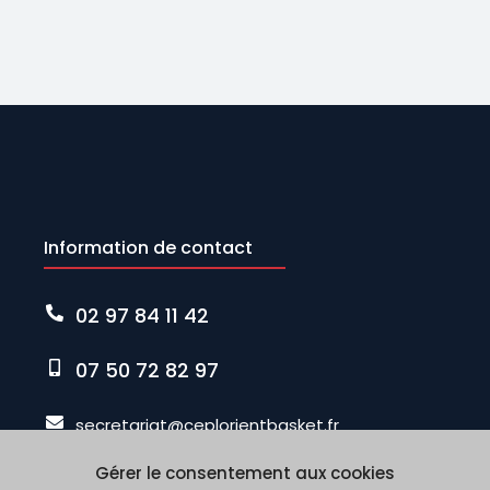
Information de contact
02 97 84 11 42
07 50 72 82 97
secretariat@ceplorientbasket.fr
Gérer le consentement aux cookies
67, Rue Duguay Trouin 56100 LORIENT