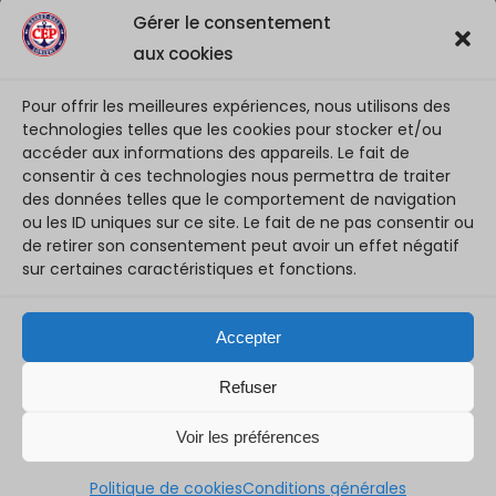
Gérer le consentement
et Matt (encore U18N) qui viennent renforcer
l’effectif et apporter Toute leur fougue
aux cookies
3 août 2026
Pour offrir les meilleures expériences, nous utilisons des
technologies telles que les cookies pour stocker et/ou
NM3 – saison 2026/27 : Présentation de la team …
accéder aux informations des appareils. Le fait de
2 août 2026
consentir à ces technologies nous permettra de traiter
des données telles que le comportement de navigation
ou les ID uniques sur ce site. Le fait de ne pas consentir ou
de retirer son consentement peut avoir un effet négatif
sur certaines caractéristiques et fonctions.
©2023 CEP LORIENT BASKET-BALL - Tous droits réservés
Accepter
Conditions d'utilisation
Polices des cookies
Refuser
S.LEPROVOST Création de site sur LORIENT
Voir les préférences
Politique de cookies
Conditions générales