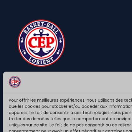
LE CEP Basket-Ball vous accompagne pour la
pratique de votre sport favori .
Pour offrir les meilleures expériences, nous utilisons des tec
que les cookies pour stocker et/ou accéder aux informatio
appareils. Le fait de consentir à ces technologies nous per
traiter des données telles que le comportement de navigati
uniques sur ce site. Le fait de ne pas consentir ou de retirer
consentement peut avoir un effet négatif sur certaines car