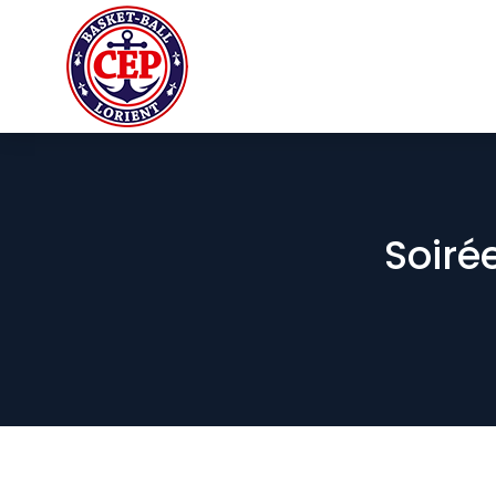
Soiré