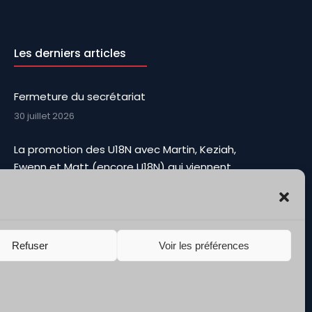
Les derniers articles
Fermeture du secrétariat
30 juillet 2026
La promotion des U18N avec Martin, Keziah,
Ewenn et Matt (encore U18N) qui viennent
renforcer l’effectif et apporter Toute leur fougue
3 août 2026
NM3 – saison 2026/27 : Présentation de la team …
Refuser
Voir les préférences
2 août 2026