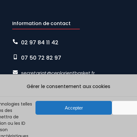
Information de contact
02 97 84 11 42
07 50 72 82 97
secretariat@ceplorientbasket.fr
Gérer le consentement aux cookies
67, Rue Duguay Trouin 56100 LORIENT
hnologies telles
Accepter
ns des
mettra de
on ou les ID
 son
actéristiques