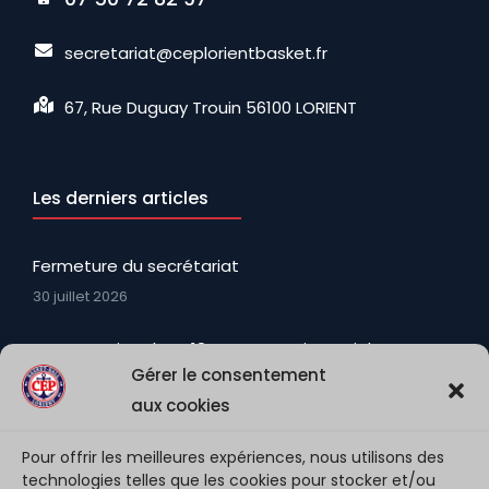
secretariat@ceplorientbasket.fr
67, Rue Duguay Trouin 56100 LORIENT
Les derniers articles
Fermeture du secrétariat
30 juillet 2026
La promotion des U18N avec Martin, Keziah, Ewenn
Gérer le consentement
et Matt (encore U18N) qui viennent renforcer
l’effectif et apporter Toute leur fougue
aux cookies
3 août 2026
Pour offrir les meilleures expériences, nous utilisons des
technologies telles que les cookies pour stocker et/ou
NM3 – saison 2026/27 : Présentation de la team …