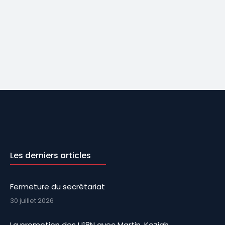
Les derniers articles
Fermeture du secrétariat
30 juillet 2026
La promotion des U18N avec Martin, Keziah,