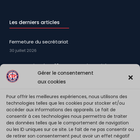
Les derniers articles
Fermeture du secrétariat
30 juillet 2026
La promotion des U18N avec Martin, Keziah, Ewenn
Gérer le consentement
et Matt (encore U18N) qui viennent renforcer
l’effectif et apporter Toute leur fougue
aux cookies
3 août 2026
Pour offrir les meilleures expériences, nous utilisons des
technologies telles que les cookies pour stocker et/ou
NM3 – saison 2026/27 : Présentation de la team …
accéder aux informations des appareils. Le fait de
2 août 2026
consentir à ces technologies nous permettra de traiter
des données telles que le comportement de navigation
ou les ID uniques sur ce site. Le fait de ne pas consentir ou
de retirer son consentement peut avoir un effet négatif