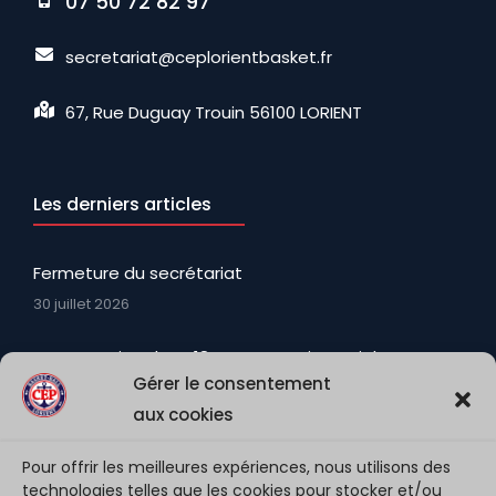
07 50 72 82 97
secretariat@ceplorientbasket.fr
67, Rue Duguay Trouin 56100 LORIENT
Les derniers articles
Fermeture du secrétariat
30 juillet 2026
La promotion des U18N avec Martin, Keziah, Ewenn
Gérer le consentement
et Matt (encore U18N) qui viennent renforcer
l’effectif et apporter Toute leur fougue
aux cookies
3 août 2026
Pour offrir les meilleures expériences, nous utilisons des
technologies telles que les cookies pour stocker et/ou