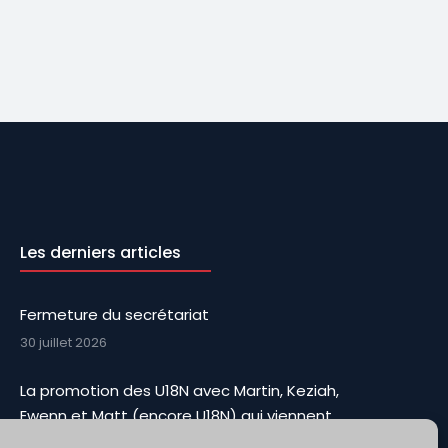
Les derniers articles
Fermeture du secrétariat
30 juillet 2026
La promotion des U18N avec Martin, Keziah,
Ewenn et Matt (encore U18N) qui viennent
renforcer l’effectif et apporter Toute leur fougue