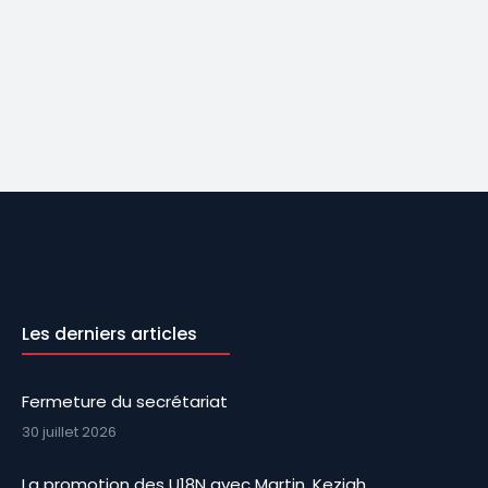
Les derniers articles
Fermeture du secrétariat
30 juillet 2026
La promotion des U18N avec Martin, Keziah,