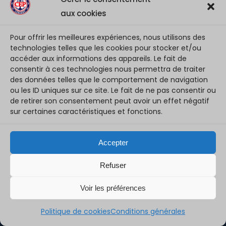
l’effectif et apporter Toute leur fougue
aux cookies
3 août 2026
Pour offrir les meilleures expériences, nous utilisons des
technologies telles que les cookies pour stocker et/ou
NM3 – saison 2026/27 : Présentation de la team …
accéder aux informations des appareils. Le fait de
2 août 2026
consentir à ces technologies nous permettra de traiter
des données telles que le comportement de navigation
ou les ID uniques sur ce site. Le fait de ne pas consentir ou
de retirer son consentement peut avoir un effet négatif
sur certaines caractéristiques et fonctions.
©2023 CEP LORIENT BASKET-BALL - Tous droits réservés
Accepter
Conditions d'utilisation
Polices des cookies
Refuser
S.LEPROVOST Création de site sur LORIENT
Voir les préférences
Politique de cookies
Conditions générales