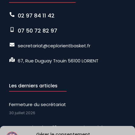
02 97 84 11 42
07 50 72 82 97
secretariat@ceplorientbasket.fr
67, Rue Duguay Trouin 56100 LORIENT
Les derniers articles
Fermeture du secrétariat
30 juillet 2026
La promotion des U18N avec Martin, Keziah, Ewenn
Gérer le consentement
et Matt (encore U18N) qui viennent renforcer